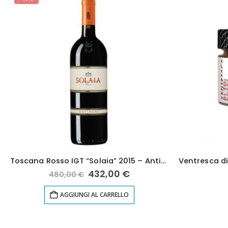
Toscana Rosso IGT “Solaia” 2015 – Antinori
Il
Il
432,00
€
480,00
€
prezzo
prezzo
originale
attuale
AGGIUNGI AL CARRELLO
era:
è:
480,00 €.
432,00 €.