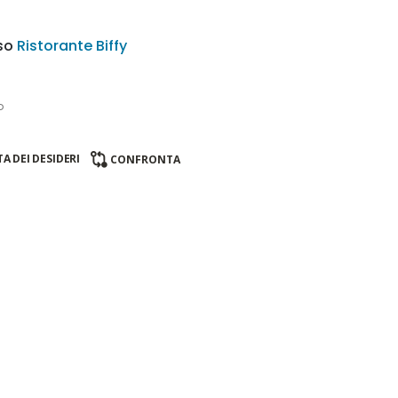
sso
Ristorante Biffy
o
A DEI DESIDERI
CONFRONTA