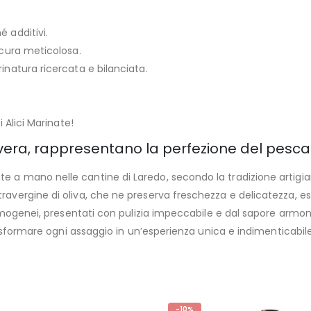
é additivi.
n cura meticolosa.
rinatura ricercata e bilanciata.
i Alici Marinate!
vera, rappresentano la perfezione del pesca
nte a mano nelle cantine di Laredo, secondo la tradizione artig
travergine di oliva, che ne preserva freschezza e delicatezza, e
 e omogenei, presentati con pulizia impeccabile e dal sapore armon
 trasformare ogni assaggio in un’esperienza unica e indimenticabile
-10%