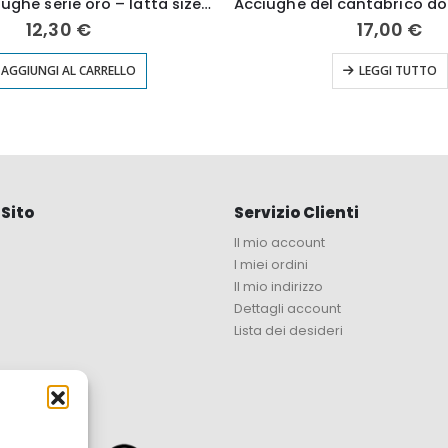
Filetti di acciughe serie oro – latta size 55 g
12,30
€
17,00
€
AGGIUNGI AL CARRELLO
LEGGI TUTTO
Sito
Servizio Clienti
Il mio account
I miei ordini
Il mio indirizzo
Dettagli account
Lista dei desideri