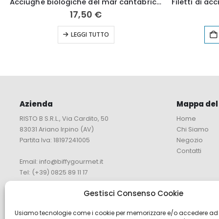
Acciughe biologiche del mar cantabrico con sale rosa del himalaya 55g
17,50
€
LEGGI TUTTO
Azienda
Mappa del 
RISTO B S.R.L., Via Cardito, 50
Home
83031 Ariano Irpino (AV)
Chi Siamo
Partita Iva: 18197241005
Negozio
Contatti
Email:
info@biffygourmet.it
Tel:
(+39) 0825 89 11 17
Gestisci Consenso Cookie
METODI DI PAGAMENTO
Usiamo tecnologie come i cookie per memorizzare e/o accedere ad