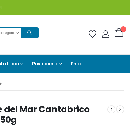
UT
0
 categorie
to Ittico
Pasticceria
Shop
G
ate del Mar Cantabrico
 50g