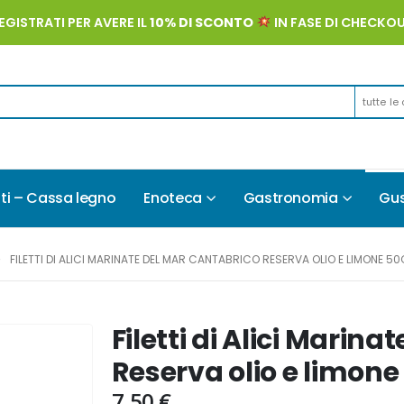
EGISTRATI PER AVERE IL
10% DI SCONTO
IN FASE DI CHECKO
tutte le
ti – Cassa legno
Enoteca
Gastronomia
Gus
FILETTI DI ALICI MARINATE DEL MAR CANTABRICO RESERVA OLIO E LIMONE 50
Filetti di Alici Marin
Reserva olio e limone
7,50
€