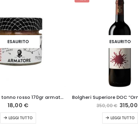
ESAURITO
ESAURITO
Ventresca di tonno rosso 170gr armatore cetara
Il
18,00
€
315,0
350,00
€
prezzo
origin
LEGGI TUTTO
LEGGI TUTTO
era:
350,00