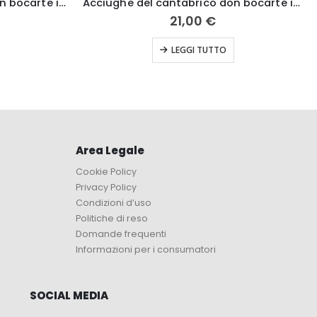
Acciughe del cantabrico don bocarte in olio di oliva, basse in sale 110 gr
Acciughe del cantabrico don bocarte in olio di oliva,basse in sale 100g
21,00
€
LEGGI TUTTO
Area Legale
Cookie Policy
Privacy Policy
Condizioni d’uso
Politiche di reso
Domande frequenti
Informazioni per i consumatori
SOCIAL MEDIA