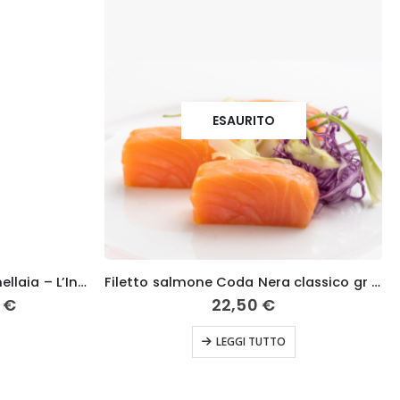
ESAURITO
Bolgheri Superiore DOC “Ornellaia – L’Incanto 2012 – Ornellaia
Filetto salmone Coda Nera classico gr 170
Il
0
€
22,50
€
prezzo
ale
attuale
LEGGI TUTTO
è:
 €.
315,00 €.