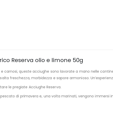
brico Reserva olio e limone 50g
sodi e carnosi, queste acciughe sono lavorate a mano nelle cantin
e esalta freschezza, morbidezza e sapore armonioso. Un’esperienz
ntare le pregiate Acciughe Reserva.
escato di primavera e, una volta marinati, vengono immersi in 